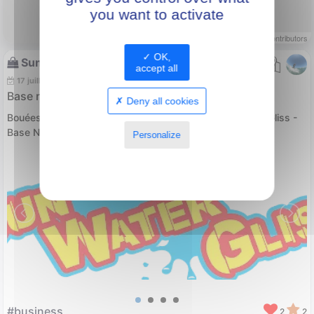
you want to activate
Leaflet
| ©
OpenStreetMap
contributors
OK,
SunWaterGliss
accept all
17 juillet 2024
Base nautique à Palavas-les-flots
Deny all cookies
Bouées tractées | Parachute ascensionnel 🪂 Sun Water Gliss -
Base Nautique
... voir plus
Personalize
Privacy policy
#business
2
2